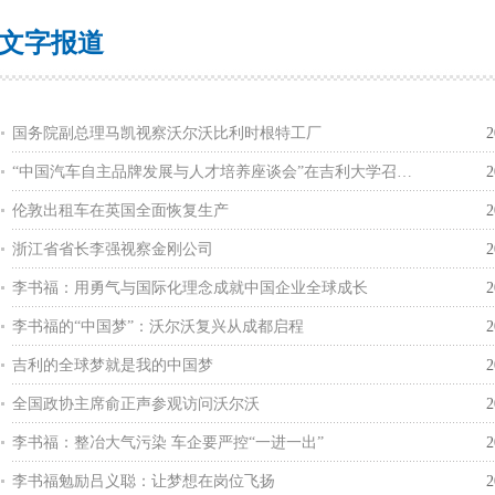
文字报道
国务院副总理马凯视察沃尔沃比利时根特工厂
2
“中国汽车自主品牌发展与人才培养座谈会”在吉利大学召…
2
伦敦出租车在英国全面恢复生产
2
浙江省省长李强视察金刚公司
2
李书福：用勇气与国际化理念成就中国企业全球成长
2
李书福的“中国梦”：沃尔沃复兴从成都启程
2
吉利的全球梦就是我的中国梦
2
全国政协主席俞正声参观访问沃尔沃
2
李书福：整冶大气污染 车企要严控“一进一出”
2
李书福勉励吕义聪：让梦想在岗位飞扬
2