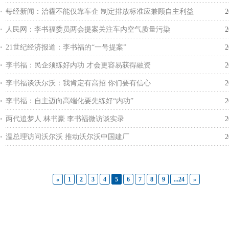
每经新闻：治霾不能仅靠车企 制定排放标准应兼顾自主利益
2
人民网：李书福委员两会提案关注车内空气质量污染
2
21世纪经济报道：李书福的“一号提案”
2
李书福：民企须练好内功 才会更容易获得融资
2
李书福谈沃尔沃：我肯定有高招 你们要有信心
2
李书福：自主迈向高端化要先练好“内功”
2
两代追梦人 林书豪 李书福微访谈实录
2
温总理访问沃尔沃 推动沃尔沃中国建厂
2
«
1
2
3
4
5
6
7
8
9
...24
»