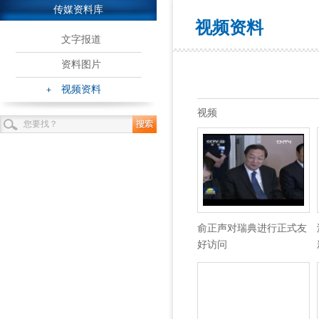
传媒资料库
视频资料
文字报道
资料图片
视频资料
视频
俞正声对瑞典进行正式友
好访问