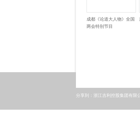
成都《论道大人物》全国
两会特别节目
分享到：
浙江吉利控股集团有限公