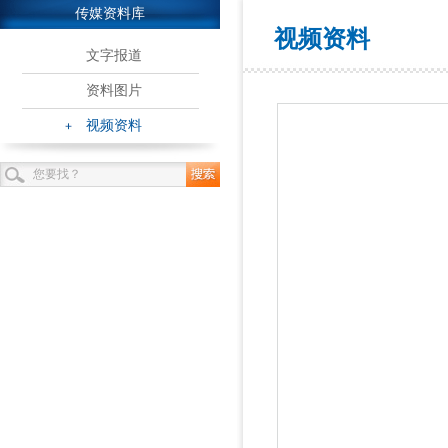
传媒资料库
视频资料
文字报道
资料图片
视频资料