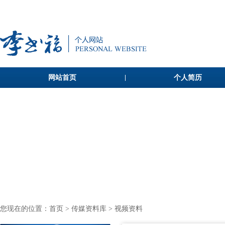
网站首页
个人简历
您现在的位置：
首页
>
传媒资料库
> 视频资料