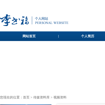
网站首页
个人简历
您现在的位置：
首页
>
传媒资料库
> 视频资料