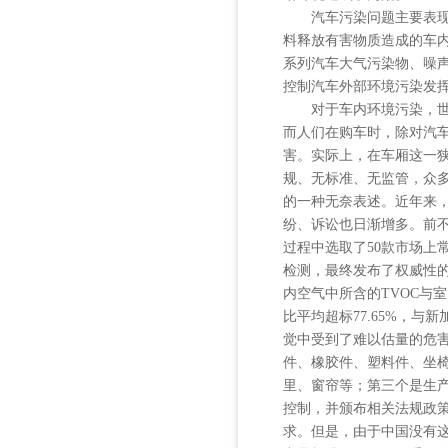
汽车污染问题主要表现在
料释放有害物质造成的车
系列汽车大气污染物、噪
控制汽车外部环境污染发
对于车内环境污染，世界
而人们在购车时，除对汽
害。实际上，在车厢这一
规、无标准、无监管，众多
的一种无奈表述。近年来
纷、诉讼也日渐增多。前
过程中选取了50款市场上常
检测，最终发布了权威性
内空气中所含的TVOC与
比平均超标77.65%，与
觉中受到了难以估量的危
件、橡胶件、塑料件、坐
里、窗帘等；第三个是生
控制，并颁布相关法规政
求。但是，由于中国没有