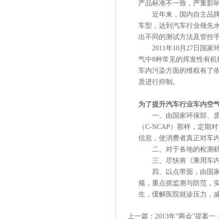
产品标准不一致，严重影
近年来，国内自主品牌车
车型，达到汽车行业领先
出不同的测试方法及管控
2011年10月27日国
气中8种常见的挥发性有机
车内污染方面的维权有了
质进行抑制。
为了提升汽车行业车内空
一、由国家环保部、质检
（C-NCAP）那样，定
信息，使消费者真正对车
二、对于各地的检测机构
三、尽快将《乘用车内空
四、以点带面，由国家环
规，重点抓监测与防范，
生，缓解医院就诊压力，
上一篇：
2013年“两会”提