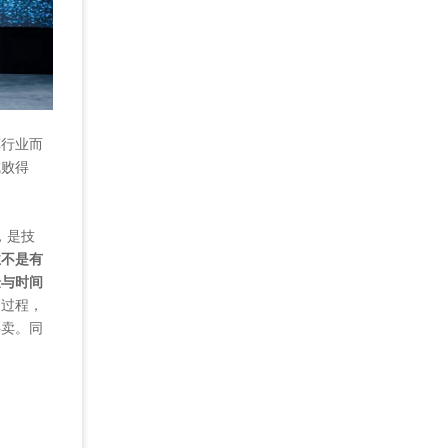
车行业而
成败得
，是技
业不是有
验与时间
的过程，
买卖。同