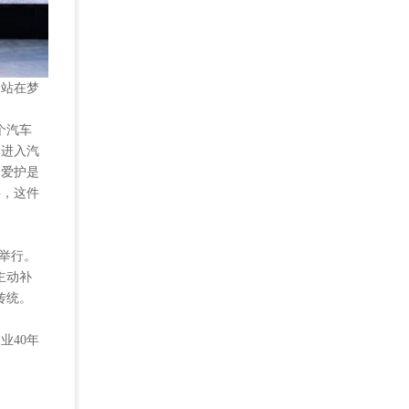
。站在梦
个汽车
利进入汽
的爱护是
事，这件
院举行。
主动补
传统。
业40年