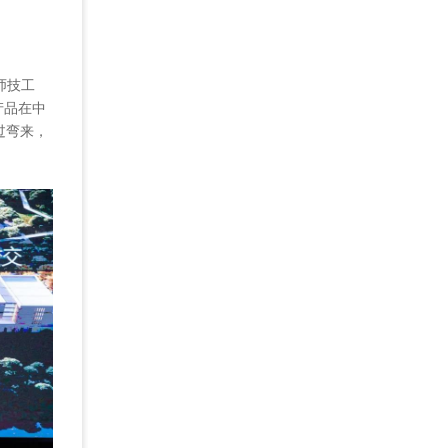
师技工
产品在中
过弯来，