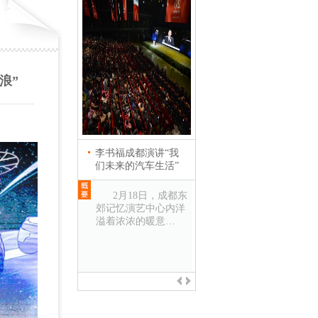
浪”
李书福成都演讲“我
英国首相卡梅伦会见
们未来的汽车生活”
吉利控股集团董事长
李书福
2月18日，成都东
郊记忆演艺中心内洋
2013年12月3日，
溢着浓浓的暖意…
上海 正在中国进行国
事访问的英国首…