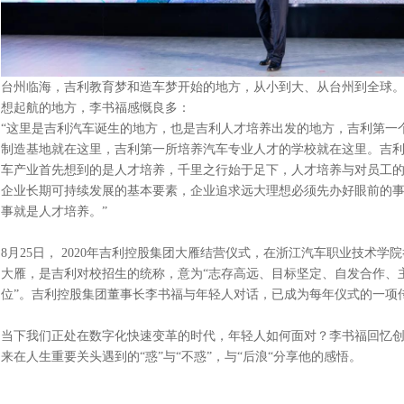
台州临海，吉利教育梦和造车梦开始的地方，从小到大、从台州到全球
想起航的地方，李书福感慨良多：
“这里是吉利汽车诞生的地方，也是吉利人才培养出发的地方，吉利第一
制造基地就在这里，吉利第一所培养汽车专业人才的学校就在这里。吉
车产业首先想到的是人才培养，千里之行始于足下，人才培养与对员工
企业长期可持续发展的基本要素，企业追求远大理想必须先办好眼前的
事就是人才培养。”
8月25日， 2020年吉利控股集团大雁结营仪式，在浙江汽车职业技术学
大雁，是吉利对校招生的统称，意为“志存高远、目标坚定、自发合作、
位”。吉利控股集团董事长李书福与年轻人对话，已成为每年仪式的一项
当下我们正处在数字化快速变革的时代，年轻人如何面对？李书福回忆创
来在人生重要关头遇到的“惑”与“不惑”，与“后浪“分享他的感悟。