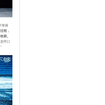
术掌握
的过程，
分收获。
只是呼口
”