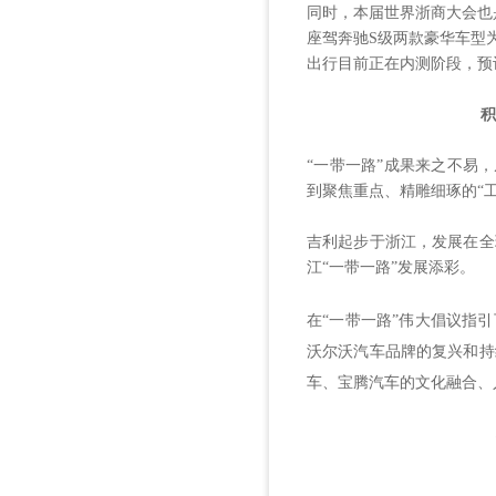
同时，本届世界浙商大会也
座驾奔驰S级两款豪华车型
出行目前正在内测阶段，预
积
“一带一路”成果来之不易
到聚焦重点、精雕细琢的“工
吉利起步于浙江，发展在全
江“一带一路”发展添彩。
在
“一带一路”伟大倡议指
沃尔沃汽车品牌的复兴和持
车、宝腾汽车的文化融合、