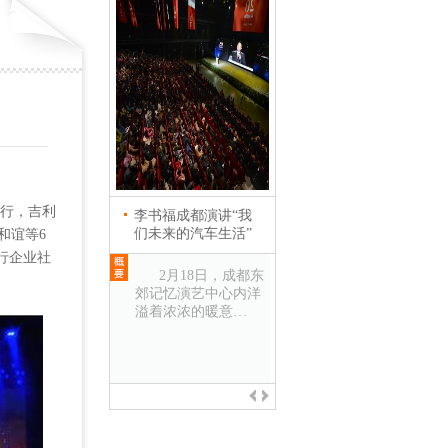
举行，吉利
李书福成都演讲“我
英国首相卡梅伦会见
们未来的汽车生活”
吉利控股集团董事长
和谊等6
李书福
行企业社
2月18日，成都东
郊记忆演艺中心内洋
2013年12月3日，
溢着浓浓的暖意…
上海 正在中国进行国
事访问的英国首…