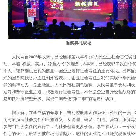
颁奖典礼现场
人民网自2006年以来，已经连续第八年举办“人民企业社会责任奖社
动。本着“权威、实力、源自人民”的理念，8年来，已经表彰了数百个
个人，该评选也被视为衡量中国企业履行社会责任的重要标尺。出席当
式的国务院扶贫办主任刘永富表示，企业社会责任是我们实现中华民族
梦的精神动力，是正能量。人民日报社副总编辑、人民网董事长马利表
追寻和坚守正业之道，积极履行社会责任，不仅是企业自身经营战略的
是加快经济转型升级、实现中国奇迹“第二季”的需要和动力。
据了解，在李书福的领导下，吉利控股集团作为企业公民的一员，
同时肩负着社会责任和民族道义，从管理、研发、制造、营销、服务等
参与到社会责任的践行中，为社会创造更多价值。李书福认为，一个没
任心的企业，最终会被市场无情抛弃，这样的企业是不可能实现永续经