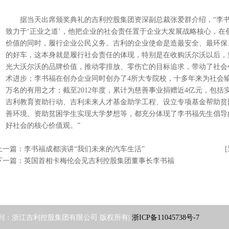
据当天出席颁奖典礼的吉利控股集团资深副总裁张爱群介绍，“李
致力于‘正业之道’，他把企业的社会责任置于企业大发展战略核心，
在
价值的同时，履行企业公民义务。吉利的企业使命是造最安全、最环保
的好车，这本身就是履行社会责任的体现，特别是在收购沃尔沃以后，
光大沃尔沃的品牌价值，推动零排放、零伤亡的目标追求，带动了社会
术进步；李书福在创办企业同时创办了4所大专院校，十多年来为社会
万名的有用之才；截至2012年度，累计为慈善事业捐赠近4亿元，包括
吉利教育资助行动、吉利未来人才基金助学工程、设立专项基金帮助贫
善环境、资助贫困学生实现大学梦想等，都充分体现了李书福先生倡导
好社会的核心价值观。”
上一篇：
李书福成都演讲“我们未来的汽车生活”
下一篇：
英国首相卡梅伦会见吉利控股集团董事长李书福
到：
浙江吉利控股集团有限公司 版权所有|
浙ICP备11045738号-7