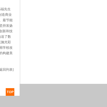
书福先生
创造商业
、最节能
坚持发扬
创新和技
输送了数
实施光彩
困学校改
的构建美
[返回列表]
TOP