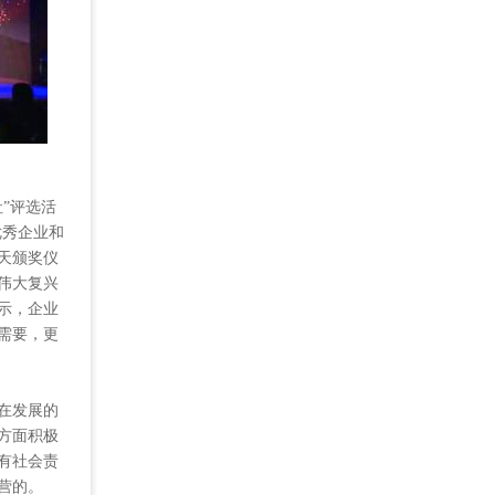
”评选活
优秀企业和
天颁奖仪
伟大复兴
示，企业
需要，更
在发展的
方面积极
有社会责
营的。