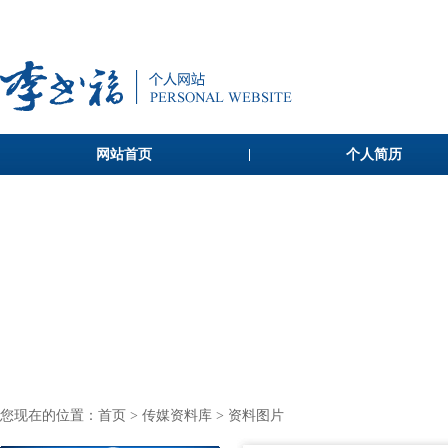
网站首页
个人简历
您现在的位置：
首页
>
传媒资料库
> 资料图片