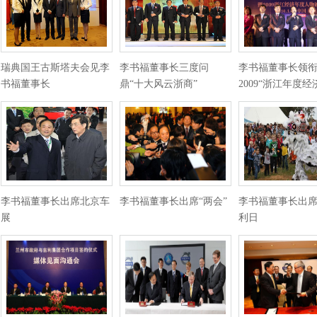
瑞典国王古斯塔夫会见李
李书福董事长三度问
李书福董事长领
书福董事长
鼎“十大风云浙商”
2009“浙江年度经
李书福董事长出席北京车
李书福董事长出席“两会”
李书福董事长出席 
展
利日