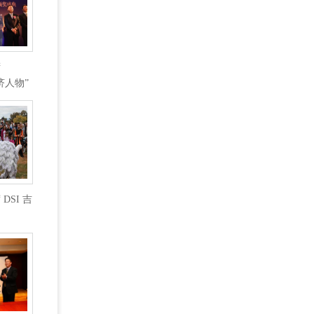
衔
济人物”
DSI 吉