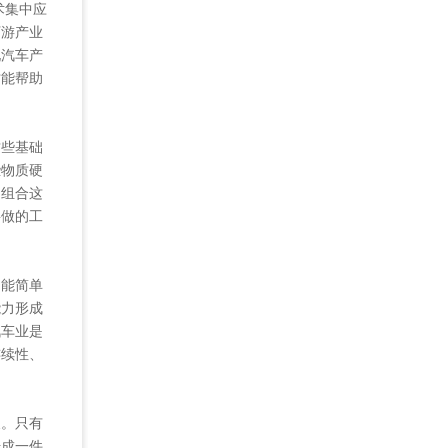
术集中应
下游产业
现汽车产
才能帮助
些基础
些物质硬
用组合这
要做的工
能简单
能力形成
汽车业是
连续性、
。只有
干成一件