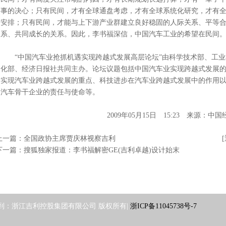
事的决心；只有民间，才有全球通盘考虑，才有全球系统化研究，才有
安排；只有民间，才能与上下游产业群建立良好稳固的人际关系、平等
系、共同成长的关系。因此，李书福深信，中国汽车工业的希望在民间
“中国汽车业抢抓机遇实现跨越式发展高层论坛”由科学技术部、工业
化部、经济日报社共同主办。论坛议题包括中国汽车业实现跨越式发展
实现汽车业跨越式发展的重点、科技进步在汽车业跨越式发展中的作用
汽车骨干企业的责任与使命等。
2009年05月15日 15:23
来源：中国
上一篇：
全国政协主席贾庆林视察吉利
下一篇：
搜狐独家报道：李书福解密GE(吉利卓越)设计始末
到：
浙江吉利控股集团有限公司 版权所有|
浙ICP备11045738号-7