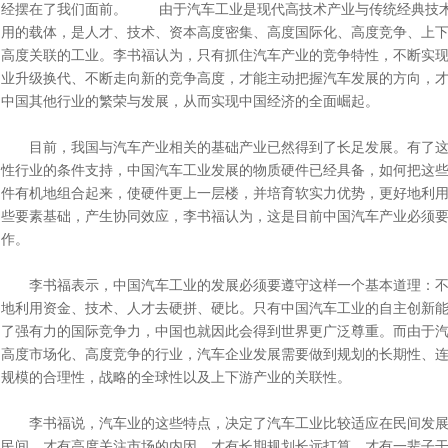
经摆在了我们面前。 由于汽车工业是现代高技术产业与传统经典技
用的载体，是人才、技术、资本高度密集、高度国际化、高度竞争、上
高度关联的工业。李书福认为，只有抓住汽车产业的竞争特性，不断实
业升级换代、不断走向新的竞争高度，才能主动把握汽车发展的方向，
中国其他行业的繁荣与发展，从而实现中国经济的全面崛起。
目前，我国与汽车产业相关的基础产业已然得到了长足发展。有了这
性行业的条件支持，中国汽车工业发展的物质硬件已经具备，如何把这
件有机地组合起来，使硬件更上一层楼，并培育软实力优势，更好地利
些要素基础，产生协同效应，李书福认为，这是目前中国汽车产业必须
作。
李书福表示，中国汽车工业的发展必须要遵守这样一个基本道理：不
地利用资金、技术、人才去硬拼、硬比。只有中国汽车工业的自主创新
了强有力的国际竞争力，中国也就因此会得到世界更广泛尊重。而由于
高度市场化、高度竞争的行业，汽车企业发展需要做到规划的长期性、
规模的合理性，战略的全球性以及上下游产业的关联性。
李书福说，汽车业的这些特点，决定了汽车工业比较适应在民间发展
民间，才有高度关注市场的内因，才有长期规划长远打算，才有一辈子