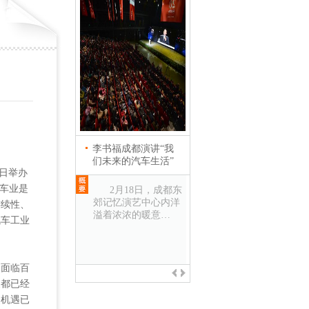
李书福成都演讲“我
英国首相卡梅伦会见
们未来的汽车生活”
吉利控股集团董事长
日举办
李书福
汽车业是
2月18日，成都东
郊记忆演艺中心内洋
2013年12月3日，
连续性、
溢着浓浓的暖意…
上海 正在中国进行国
汽车工业
事访问的英国首…
面临百
展都已经
史机遇已