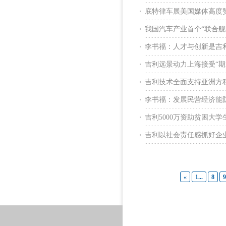
底特律车展美国媒体高度
我国汽车产业首个“联合舰
李书福：人才与创新是吉
吉利远景动力上海接受“期
吉利技术全面支持亚洲方
李书福：发展民营经济能
吉利5000万资助贫困大
吉利以社会责任感抓好企
«
1...
8
9